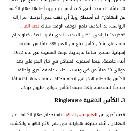
20 عامًا: “اعتقدت أنني كنت أحفر علبة بيرة أصابها جهاز الكشف
عن المعادن”. لم أستطع رؤية أي ذهب حتى أخرجته. تم إزالة
الرواسب. بدأ الذهب يلمع. توقف الوقت هناك
تحت الماء
.
“فكرت:” يا إلهي. “كان الذهب ، الذي يقارب نصف كيلو جرام
منه ، على شكل كأس يبلغ من العمر 385 عامًا من سفينة
إسبانية تسمى سانتا مارغريتا. غرقت السفينة في عام 1622
أثناء عاصفة. بينما استقرت الهياكل في قاع البحر على بعد
حوالي 30 ميلاً من كي ويست ، جاءت عاصفة أخرى وأطلقت
الكأس والحطام الآخر في اتجاه مختلف ، مما جعلها اكتشافًا
مفاجئًا للمنطقة. بلغت قيمة الكأس حوالي مليون دولار.
3. الكأس الذهبية Ringlemere
قصة أخرى عن
العثور على الذهب
باستخدام جهاز الكشف عن
المعادن ، أثناء متابعة هواياته في علم الآثار للهواة والكشف