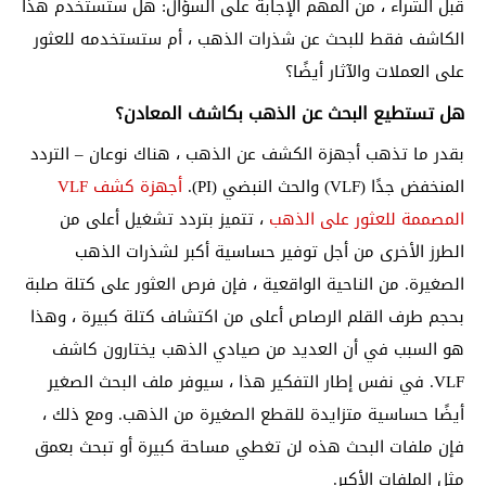
قبل الشراء ، من المهم الإجابة على السؤال: هل ستستخدم هذا
الكاشف فقط للبحث عن شذرات الذهب ، أم ستستخدمه للعثور
على العملات والآثار أيضًا؟
هل تستطيع البحث عن الذهب بكاشف المعادن؟
بقدر ما تذهب أجهزة الكشف عن الذهب ، هناك نوعان –
التردد
المنخفض جدًا (VLF)
والحث النبضي (PI).
أجهزة كشف VLF
المصممة للعثور على الذهب
، تتميز بتردد تشغيل أعلى من
الطرز الأخرى من أجل توفير حساسية أكبر لشذرات الذهب
الصغيرة. من الناحية الواقعية ، فإن فرص العثور على كتلة صلبة
بحجم طرف القلم الرصاص أعلى من اكتشاف كتلة كبيرة ، وهذا
هو السبب في أن العديد من صيادي الذهب يختارون كاشف
VLF. في نفس إطار التفكير هذا ، سيوفر ملف البحث الصغير
أيضًا حساسية متزايدة للقطع الصغيرة من الذهب. ومع ذلك ،
فإن ملفات البحث هذه لن تغطي مساحة كبيرة أو تبحث بعمق
مثل الملفات الأكبر.