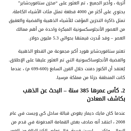
أثرية ، وأخبر الجميع ، تم العثور على “مخزن ستافوردشاير”
يحتوي على أكثر من 4000 قطعة تمثل مئات الأشياء الكاملة.
تمثل ذاكرة التخزين المؤقت للأشياء الذهبية والفضية والعقيق
من العصور الأنجلوسكسونية المبكرة واحدة من أهم ممالك
العصر – وقد قُدرت قيمتها بحوالي 5.3 مليون دولار.
تعتبر ستافوردشاير هورد أكبر مجموعة من القطع الذهبية
والفضية الأنجلوساكسونية التي تم العثور عليها على الإطلاق.
يُعتقد أن الكنوز دفنت خلال القرن السابع (600-699 م) ، عندما
كانت المنطقة جزءًا من مملكة مرسيا.
2. كأس ​​عمرها 385 سنة – البحث عن الذهب
بكاشف المعادن
عندما كان مايك ديمار يغوص قبالة ساحل كي ويست في عام
2008 ، اعتقد أنه صادف بعض القمامة المدفونة في قدم من
الرمال ، ولكن … ليست قريبة. قال غواص الكنز البالغ من العمر