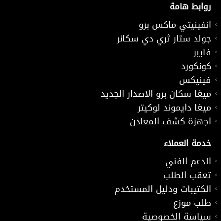
روابط هامة
انفينيتي ماكس برو
جولد ستار ثري دي سكانر
فايبر
كونكورد
فينيكس
ميغا سكان برو الاصدار الجديد
ميغا دايموند لوكيتر
اجهزة كشف المعادن
خدمة العملاء
الدعم الفني
تعقب الطلب
الكتيبات ودليل المستخدم
طلب موزع
سياسة الخصوصية