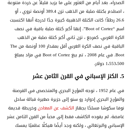
الصحراء. بعد أيام من العثور على ما يزيد قليلاً عن خردة متنوعة
، اصطدم بكتلة صلبة من الذهب تزن 389.4 أونصة تروي ، أو
26.6 رطلاً! كانت الكتلة الذهبية كبيرة جدًا لدرجة أنها اكتسبت
اسم “Boot of Cortez”. إنها أكبر كتلة صلبة باقية في نصف
الكرة الغربي. كمرجع ، تزن ثاني أكبر كتلة صلبة من الذهب
الباقية في نصف الكرة الغربي أقل بمقدار 100 أونصة من The
Boot. في عام 2008 ، تم بيع Boot of Cortez في مزاد بمبلغ
1،553،500 دولار.
5. الكنز الإسباني في القرن الثامن عشر
في عام 1952 ، توجه المؤرخ البحري والمتخصص في القرصنة
والمؤرخ البحري إدوارد رو سنو إلى جزيرة صغيرة قبالة ساحل
نوفا سكوشا مسلحًا بجهاز
الكشف عن المعادن
وخريطة قديمة
غامضة. لم يقوده الكاشف فقط إلى مخبأ من القرن الثامن عشر
الإسباني والبرتغالي ، ولكنه وجد أيضًا هيكلًا عظميًا يمسك