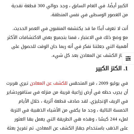
الكبير أيضًا. في العام السابق ، وجد حوالي 300 قطعة نقدية
من العصور الوسطى في نفس المنطقة.
أنت لا تعرف أبدًا ما قد يكتشفه المنقبون في العصر الحديث.
مع وضع ذلك في الاعتبار ، قمنا بتجميع بعض الاكتشافات الأكثر
أهمية التي جعلتنا نفكر في أنه ربما حان الوقت للحصول على
جهاز الكشف عن المعادن
بعد كل شيء.
1. الكنز الكبير
في يوليو 2009 ، قرر المتحمّس
للكشف عن المعادن
تيري هربرت
أن يجرب حظه في أرض زراعية قريبة من منزله في ستافوردشاير
في الريف الإنجليزي. لقد صادف قطعة أثرية ، خلال الأيام
الخمسة التالية ، وجد ما يكفي من الأشياء الذهبية في التربة
لملء 244 كيسًا ، وهذه هي الطريقة التي يعمل بها العثور
على الذهب باستخدام جهاز الكشف عن المعادن. تم تفريخ بعثة