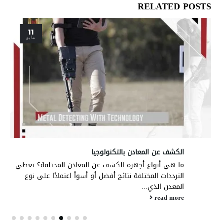
RELATED
POSTS
12
يناير
كاشفات VLF للكشف عن الذهب
كاشفات VLF للكشف عن الذهب سواء كنت تبحث عن
رواسب الذهب أو العملات الذهبية القديمة التي خلفتها
حضارة منسية ربما...
read more