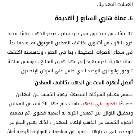
العملات المعدنية.
6.
عملة
هنري السابع ز القديمة
37 عامًا ، من ميدلتون في ديربيشاير ، صدم الذهب تمامًا عندما
خرج بالقرب من أشبورن
بكاشف المعادن الموثوق به.
عندما بدأ
في سماع الأصوات الصحيحة ، بدأ في الحفر ، ولدهشته اكتشف
عملة ذهبية
نادرة تعود إلى عهد هنري السابع ، مؤسس سلالة
تيودور والويلزي الوحيد الذي جلس على العرش الإنجليزي.
أفضل أجهزة البحث عن الذهب بكاشف المعادن
تصمم معظم الشركات المصنعة
أجهزة الكشف عن المعادن
خصيصًا
للعثور على الذهب
باستخدام جهاز الكشف عن المعادن.
وتحقيق التوازن بين تمعدن التربة له أهمية قصوى. تم تصميم
أجهزة الكشف عن الذهب لإلغاء التمعدن ، لذلك بغض النظر عن
الوحدة التي تختارها ، تحقق من مواصفات الموازنة الأرضية أولاً.