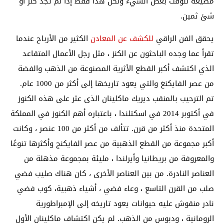
مضيعة للوقت بعض الشيء ولكن هذا فقط إذا لم تجد كنز او
شئ ثمين.
يحقق الفن الراقي
للكشف عن المعادن
الكثير من الأرباح عندما
تقرأ عما وجده الباحثون عن الكنز ، مثل رجل الأعمال المتقاعد
الذي اكتشف أكبر القطع الأثرية المصنوعة من الذهب والفضة
من عصر الفايكنغ والتي يعود تاريخها إلى أكثر من 1000 عام.
تم الترحيب بالمنقب ديريك ماكلينان الذى عثر على هذه الكنوز
في أكتوبر 2014 في اسكتلندا ، باعتباره أهم الكنوز في المملكة
المتحدة منذ أكثر من قرن. تتألف من أكثر من 100 عنصر ، وكانت
أكبر مجموعة من القطع الذهبية من عصر الفايكنج وأكثرها تنوعًا
والمعروفة من بريطانيا وأيرلندا ، مليئة بمجموعة مذهلة من
العناصر النادرة. من بين العناصر الأخرى ، كان هناك صليب فضي
صلب من القرن التاسع ، وعاء فضي ،
أشياء ذهبية
، كوب فضي
نادر منقوش عليه حيوانات يعود تاريخه إلى الإمبراطورية
الرومانية ، ودبوس من الذهب. لم يكن اكتشاف ماكلينان الأول