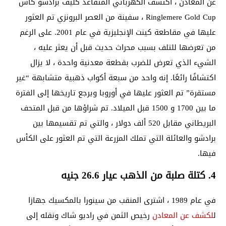
عن المعادن ، اكتشف الكهربائي المتقاعد كليف برادشو كأس
Ringlemere Gold Cup ، سفينة من العصر البرونزي تم العثور
عليها في مقاطعة كينت الإنجليزية في عام 2001. على الرغم
من تعرضها للتلف بسبب محراث حديث قبل أن يعثر عليه ،
الشيء الذي تعرض للضرب بقطعة معدنية واحدة ، لا يزال
اكتشافًا رائعًا. إنه واحد من سبعة أكواب ذهبية متشابهة “غير
مستقرة” تم العثور عليها في أوروبا ويرجع تاريخها إلى الفترة
ما بين 1700 و 1500 قبل الميلاد. تم شراؤها من قبل المتحف
البريطاني مقابل 520 ألف دولار ، والتي تم تقسيمها بين
برادشو والعائلة التي تملك المزرعة التي تم العثور على الكأس
فيها.
4. كتلة صلبة من الذهب عيار 26.6 جنيه
في عام 1989 ، اشترى المنقب من سينورا بالمكسيك جهازا
ل
لكشف عن المعادن
رخيص الثمن في راديو شاك ونقله إلى