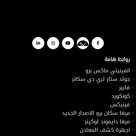
روابط هامة
انفينيتي ماكس برو
جولد ستار ثري دي سكانر
فايبر
كونكورد
فينيكس
ميغا سكان برو الاصدار الجديد
ميغا دايموند لوكيتر
اجهزة كشف المعادن