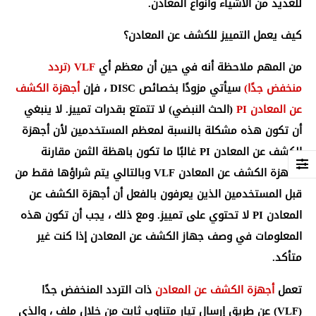
للعديد من الأشياء وأنواع المعادن.
كيف يعمل التمييز للكشف عن المعادن؟
من المهم ملاحظة أنه في حين أن معظم أي
VLF (تردد
منخفض جدًا)
سيأتي مزودًا بخصائص DISC ، فإن
أجهزة الكشف
عن المعادن PI
(الحث النبضي) لا تتمتع بقدرات تمييز. لا ينبغي
أن تكون هذه مشكلة بالنسبة لمعظم المستخدمين لأن أجهزة
الكشف عن المعادن PI غالبًا ما تكون باهظة الثمن مقارنة
بأجهزة الكشف عن المعادن VLF وبالتالي يتم شراؤها فقط من
قبل المستخدمين الذين يعرفون بالفعل أن أجهزة الكشف عن
المعادن PI لا تحتوي على تمييز. ومع ذلك ، يجب أن تكون هذه
المعلومات في وصف جهاز الكشف عن المعادن إذا كنت غير
متأكد.
تعمل
أجهزة الكشف عن المعادن
ذات التردد المنخفض جدًا
(VLF) عن طريق إرسال تيار متناوب ثابت من خلال ملف ، والذي