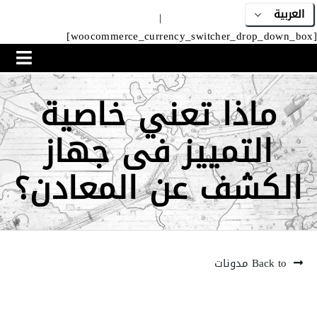
|
[woocommerce_currency_switcher_drop_down_box]
ماذا تعني خاصية
التمييز فى جهاز
الكشف عن المعادن؟
Back to مدونات