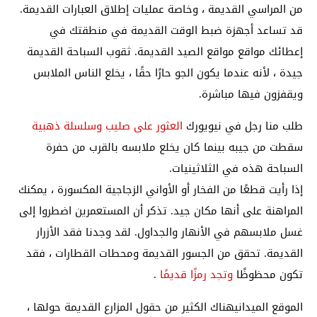
من المراسي القديمة ، وخاصة عمليات إطلاق العبارات القديمة.
قد تساعد أجهزة ضبط الوقت القديمة في منطقتك في
إعطائك مواقع مواقع الصيد القديمة. ثقوب السباحة القديمة
جيدة ، لأنه عندما يكون الجو حارًا حقًا ، يخلع الناس الملابس
ويقفزون فيها مباشرة.
طلب منا رجل في نيويورك
العثور على صليب وسلسلة ذهبية
سقطت من جيبه بينما كان يخلع ملابسه بالقرب من حفرة
السباحة هذه في الثلاثينيات.
إذا رأيت قطعًا من الفخار أو الأواني الزجاجية المكسورة ، يمكنك
المراهنة على أنها مكان جيد. تذكر أن المستعمرين اضطروا إلى
غسل ملابسهم في الأنهار والجداول. لقد وجدنا فقد الأزرار
القديمة. تحقق من الجسور القديمة ومحطات القطارات ، فقد
تكون محظوظًا
وتجد رمزًا قديمًا
.
الموقع الميداني
هناك الكثير من حقول المزارع القديمة حولها ،