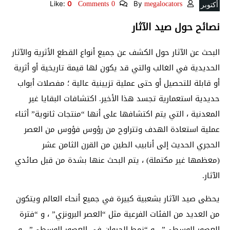
0 Comments
megalocators
Like:
0
By
أكتوبر
نصائح حول صيد الآثار
البحث عن الآثار حول
الكشف عن
جميع أنواع القطع الأثرية والآثار
الحديدية في الغالب والتي قد يكون لها قيمة تاريخية أو أثرية
أو قابلة للتحصيل أو حتى عملية تزيينية عالية ؛ مفصلات أبواب
حديدية استعمارية تجسد هذا الأخير. اكتشافات البقايا غير
المعدنية ، التي يتم اكتشافها على أنها “منتجات ثانوية” أثناء
عملية استعادة الهدف وتتراوح من رؤوس فؤوس من العصر
الحجري الحديث إلى أنابيب الطين من القرن الثامن عشر
(معظمها غير مكتملة) ، يتم البحث عنها بشدة من قبل صائدي
الآثار.
يحظى صيد الآثار بشعبية كبيرة في جميع أنحاء العالم ويتكون
من العديد من الفئات الفرعية مثل “العصر البرونزي” ، و “فترة
العصور الوسطى” ، و “نمط الحيوان في العصور الوسطى” ، و