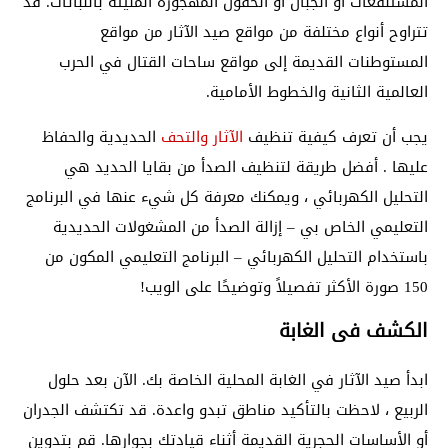
المستنقعات أو الجبال أو الحقول المهجورة المليئة بالنباتات. قد
تتراوح أنواع مختلفة من مواقع صيد الآثار من مواقع
المستوطنات القديمة إلى مواقع ساحات القتال في الحرب
العالمية الثانية والخطوط الأمامية.
يجب أن تعرف كيفية تنظيف
الآثار والتحف
الحديدية والحفاظ
عليها . أفضل طريقة لتنظيف الصدأ من بقايا الحديد هي
التحليل الكهربائي ، ويمكنك معرفة كل شيء عنها في البرنامج
التعليمي الخاص بي – إزالة الصدأ من المشغولات الحديدية
باستخدام التحليل الكهربائي – البرنامج التعليمي المكون من
150 صورة الأكثر تفصيلاً وتوضيحًا على الويب!
الكشف فى الغابة
ابدأ صيد الآثار في الغابة المحلية الخاصة بك.
الآن بعد حلول
الربيع ، لاحظت
بالتأكيد مناطق تبدو واعدة. قد تكتشف الجدران
أو الأساسات الحجرية القديمة أثناء قيادتك بجوارها. قم بتدوين