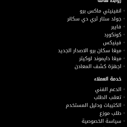
روابط هامة
انفينيتي ماكس برو
جولد ستار ثري دي سكانر
فايبر
كونكورد
فينيكس
ميغا سكان برو الاصدار الجديد
ميغا دايموند لوكيتر
اجهزة كشف المعادن
خدمة العملاء
الدعم الفني
تعقب الطلب
الكتيبات ودليل المستخدم
طلب موزع
سياسة الخصوصية