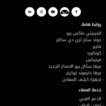
روابط هامة
انفينيتي ماكس برو
جولد ستار ثري دي سكانر
فايبر
كونكورد
فينيكس
ميغا سكان برو الاصدار الجديد
ميغا دايموند لوكيتر
اجهزة كشف المعادن
خدمة العملاء
الدعم الفني
تعقب الطلب