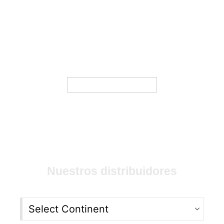
etiqueta de su dispositivo, para validar la
originalidad de su dispositivo, todos los
productos Mega Detection están
autorizados por Mega Manufacturer y
deben tener un número de serie válido.
VALIDATE PRODUCT
Nuestros distribuidores