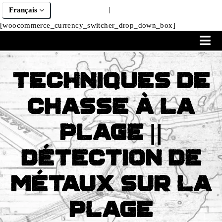
|
[woocommerce_currency_switcher_drop_down_box]
Techniques De
Chasse à La
Plage ||
Détection De
Métaux Sur La
Plage