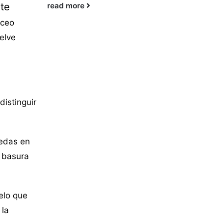
nte
read more
nceo
elve
distinguir
nedas en
a basura
elo que
 la