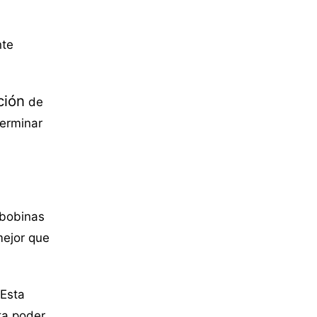
nte
ción
de
terminar
 bobinas
mejor que
Esta
ta poder