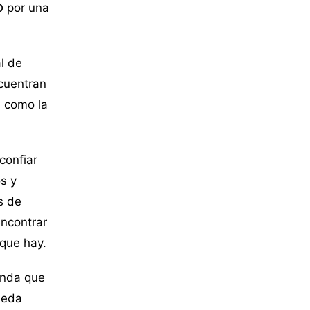
o
por una
l de
cuentran
a como la
confiar
s y
s de
encontrar
que hay.
ienda que
ueda