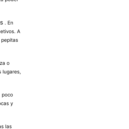
as
. En
etivos. A
 pepitas
za o
 lugares,
n poco
ocas y
as las